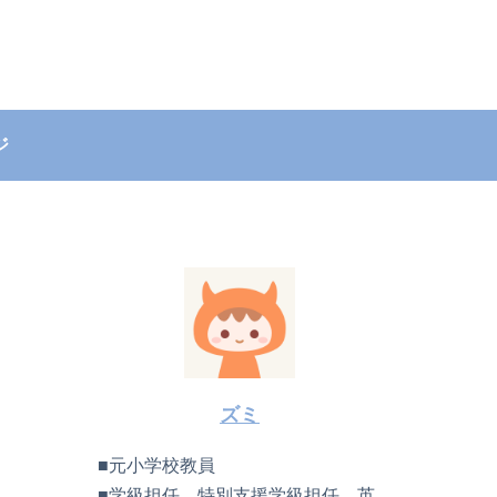
ジ
ズミ
■元小学校教員
■学級担任、特別支援学級担任、英