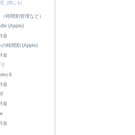
次
リ（時間割管理など）
dle (Apple)
料金
時間割 (Apple)
料金
プリ
tes 6
料金
lf
料金
te
料金